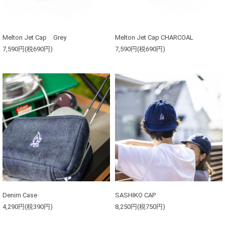
Melton Jet Cap Grey
Melton Jet Cap CHARCOAL
7,590円(税690円)
7,590円(税690円)
Denim Case
SASHIKO CAP
4,290円(税390円)
8,250円(税750円)