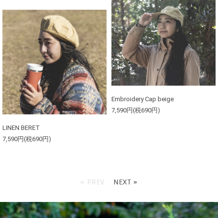
Embroidery Cap beige
7,590円(税690円)
LINEN BERET
7,590円(税690円)
« PREV
NEXT »