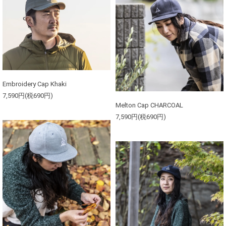
Embroidery Cap Khaki
7,590円(税690円)
Melton Cap CHARCOAL
7,590円(税690円)