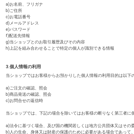
a)お名前、フリガナ
b)ご住所
c)お電話番号
d)メールアドレス
e)パスワード
f)配送先情報
g)当ショップとのお取引履歴及びその内容
h)上記を組み合わせることで特定の個人が識別できる情報
3.個人情報の利用
当ショップではお客様からお預かりした個人情報の利用目的は以下
a)ご注文の確認、照会
b)商品発送の確認、照会
c)お問合せの返信時
当ショップでは、下記の場合を除いてはお客様の断りなく第三者に
a)法令に基づく場合、及び国の機関若しくは地方公共団体又はその
b)人の生命、身体又は財産の保護のために必要がある場合であって