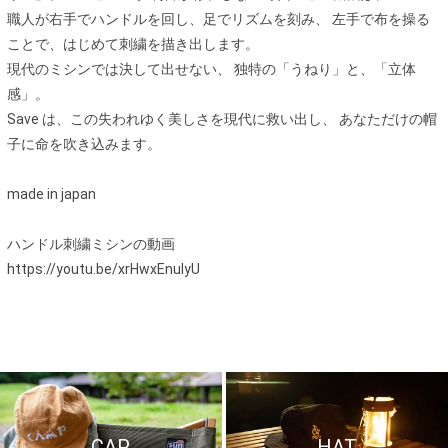
職人が右手でハンドルを回し、足でリズムを刻み、 左手で布を操る
ことで、はじめて刺繍を描き出します。
現代のミシンでは決して出せない、 独特の「うねり」と、「立体
感」。
Save は、この失われゆく美しさを現代に救い出し、 あなただけの帽
子に命を吹き込みます。
made in japan
ハンドル刺繍ミシンの動画
https://youtu.be/xrHwxEnulyU
CAP
HAT