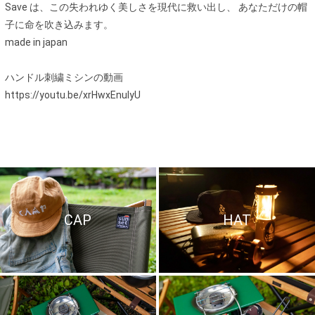
Save は、この失われゆく美しさを現代に救い出し、 あなただけの帽
子に命を吹き込みます。
made in japan
ハンドル刺繍ミシンの動画
https://youtu.be/xrHwxEnulyU
CAP
HAT