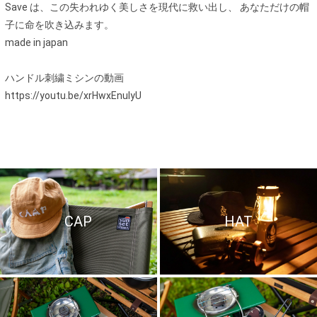
Save は、この失われゆく美しさを現代に救い出し、 あなただけの帽
子に命を吹き込みます。
made in japan
ハンドル刺繍ミシンの動画
https://youtu.be/xrHwxEnulyU
CAP
HAT