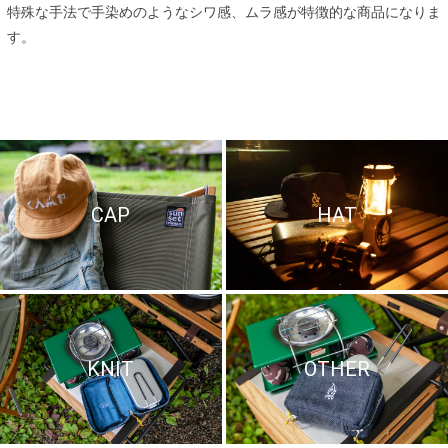
特殊な手法で手染めのようなシワ感、ムラ感が特徴的な商品になりま
す。
CAP
HAT
KNIT
OTHER