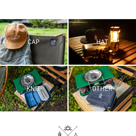
CAP
HAT
KNIT
OTHER