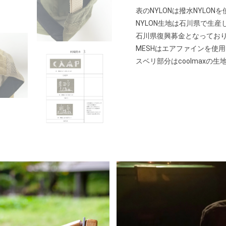
表のNYLONは撥水NYLON
NYLON生地は石川県で生
石川県復興募金となってお
MESHはエアファインを使
スベリ部分はcoolmax