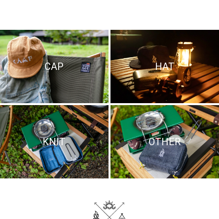
CAP
HAT
KNIT
OTHER